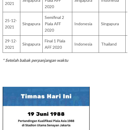
Singapura
Piala AFF
Singapura
Indonesia
1
2021
2020
Semifinal 2
25-12-
Singapura
Piala AFF
Indonesia
Singapura
4
2021
2020
29-12-
Final 1 Piala
Singapura
Indonesia
Thailand
0
2021
AFF 2020
* Setelah babak perpanjangan waktu