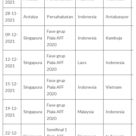
2021
28-11-
Antalya
Persahabatan
Indonesia
Antalyaspor
4
2021
Fase grup
09-12-
Singapura
Piala AFF
Indonesia
Kamboja
4
2021
2020
Fase grup
12-12-
Singapura
Piala AFF
Laos
Indonesia
1
2021
2020
Fase grup
15-12-
Singapura
Piala AFF
Indonesia
Vietnam
0
2021
2020
Fase grup
19-12-
Singapura
Piala AFF
Malaysia
Indonesia
1
2021
2020
Semifinal 1
22-12-