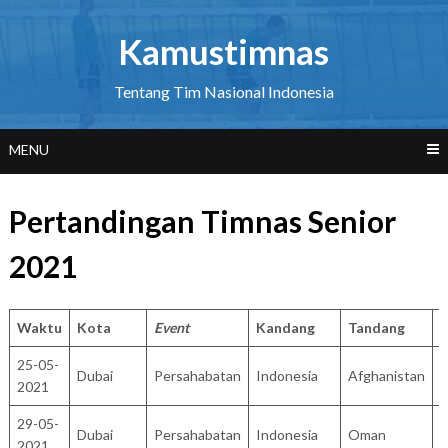
Skip
to
Kamustimnas
content
Tentang Tim Nasional Indonesia
MENU
Pertandingan Timnas Senior
2021
Waktu
Kota
Event
Kandang
Tandang
S
25-05-
Dubai
Persahabatan
Indonesia
Afghanistan
2
2021
29-05-
Dubai
Persahabatan
Indonesia
Oman
1
2021