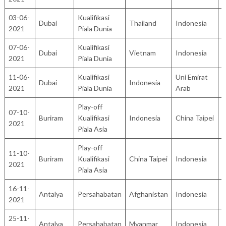
03-06-
Kualifikasi
Dubai
Thailand
Indonesia
2
2021
Piala Dunia
07-06-
Kualifikasi
Dubai
Vietnam
Indonesia
4
2021
Piala Dunia
11-06-
Kualifikasi
Uni Emirat
Dubai
Indonesia
0
2021
Piala Dunia
Arab
Play-off
07-10-
Buriram
Kualifikasi
Indonesia
China Taipei
2
2021
Piala Asia
Play-off
11-10-
Buriram
Kualifikasi
China Taipei
Indonesia
0
2021
Piala Asia
16-11-
Antalya
Persahabatan
Afghanistan
Indonesia
1
2021
25-11-
Antalya
Persahabatan
Myanmar
Indonesia
1