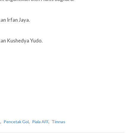
an Irfan Jaya.
kan Kushedya Yudo.
t
,
Pencetak Gol
,
Piala AFF
,
Timnas