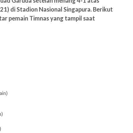
 Skuad Garuda setelah menang 4-1 atas
1) di Stadion Nasional Singapura. Berikut
tar pemain Timnas yang tampil saat
ain)
n)
)