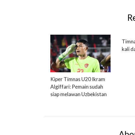
R
Timna
kali 
Kiper Timnas U20 Ikram
Algiffari: Pemain sudah
siap melawan Uzbekistan
Abo