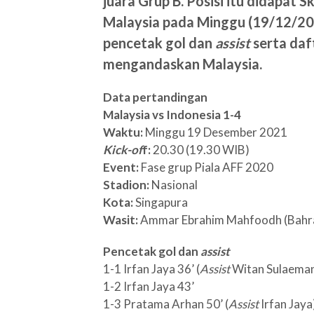
juara Grup B. Posisi itu didapat
Malaysia pada Minggu (19/12/202
pencetak gol dan
assist
serta daf
mengandaskan Malaysia.
Data pertandingan
Malaysia vs Indonesia 1-4
Waktu:
Minggu 19 Desember 2021
Kick-of
f:
20.30 (19.30 WIB)
Event:
Fase grup Piala AFF 2020
Stadion:
Nasional
Kota:
Singapura
Wasit:
Ammar Ebrahim Mahfoodh (Bahr
Pencetak gol dan
assist
1-1 Irfan Jaya 36’ (
Assist
Witan Sulaema
1-2 Irfan Jaya 43’
1-3 Pratama Arhan 50’ (
Assist
Irfan Jaya