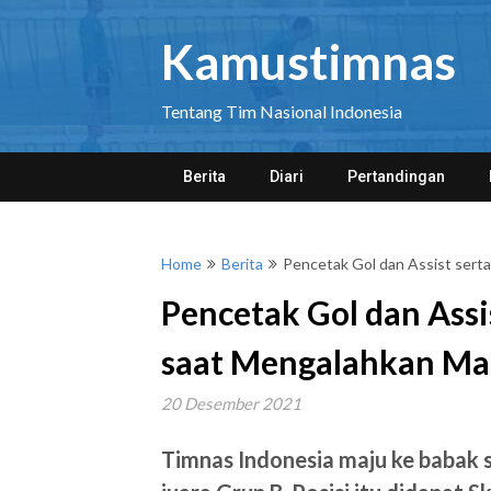
Skip
to
Kamustimnas
content
Tentang Tim Nasional Indonesia
Berita
Diari
Pertandingan
Home
Berita
Pencetak Gol dan Assist sert
Pencetak Gol dan Assi
saat Mengalahkan Mal
20 Desember 2021
Timnas Indonesia maju ke babak 