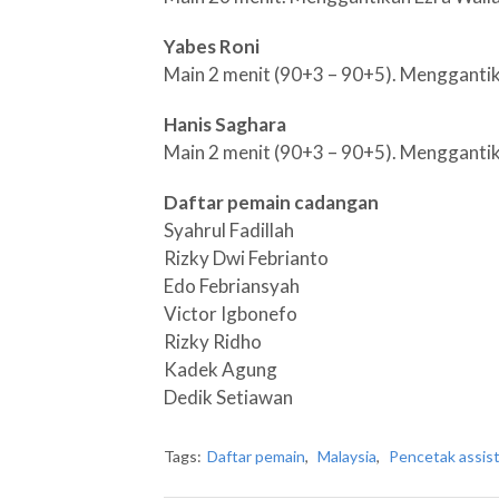
Yabes Roni
Main 2 menit (90+3 – 90+5). Menggantik
Hanis Saghara
Main 2 menit (90+3 – 90+5). Mengganti
Daftar pemain cadangan
Syahrul Fadillah
Rizky Dwi Febrianto
Edo Febriansyah
Victor Igbonefo
Rizky Ridho
Kadek Agung
Dedik Setiawan
Tags:
Daftar pemain
,
Malaysia
,
Pencetak assis