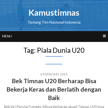
Skip
to
Kamustimnas
content
Tentang Tim Nasional Indonesia
MENU
Tag:
Piala Dunia U20
6 FEBRUARI 2023
Bek Timnas U20 Berharap Bisa
Bekerja Keras dan Berlatih dengan
Baik
Bek kiri Persija Frengky Missa berharap skuad Timnas U20 bisa