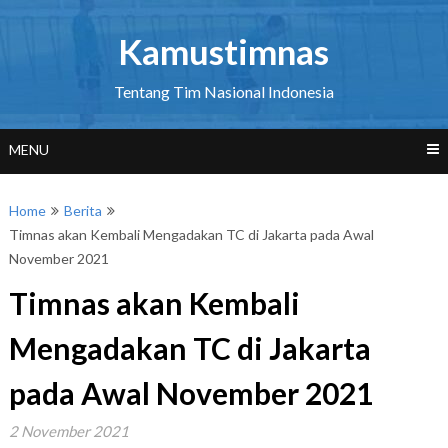
Skip
to
Kamustimnas
content
Tentang Tim Nasional Indonesia
MENU
Home
Berita
Timnas akan Kembali Mengadakan TC di Jakarta pada Awal
November 2021
Timnas akan Kembali
Mengadakan TC di Jakarta
pada Awal November 2021
2 November 2021