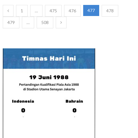
Paginasi
477
1
…
475
476
478
pos
479
…
508