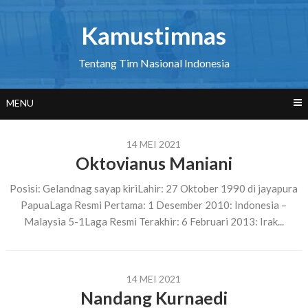
Skip
to
Kamustimnas
content
Tentang Tim Nasional Indonesia
MENU
14 MEI 2021
Oktovianus Maniani
Posisi: Gelandnag sayap kiriLahir: 27 Oktober 1990 di jayapura
PapuaLaga Resmi Pertama: 1 Desember 2010: Indonesia –
Malaysia 5-1Laga Resmi Terakhir: 6 Februari 2013: Irak...
14 MEI 2021
Nandang Kurnaedi