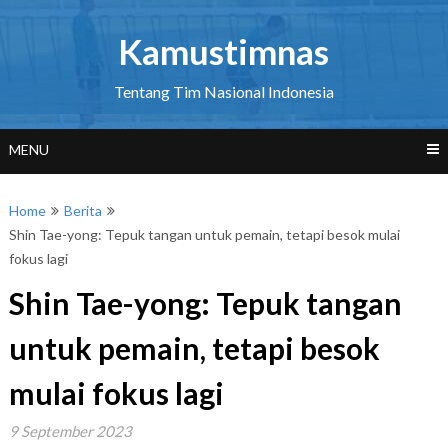
Skip
to
Kamustimnas
content
Tentang Tim Nasional Indonesia
MENU
Home
Berita
Shin Tae-yong: Tepuk tangan untuk pemain, tetapi besok mulai
fokus lagi
Shin Tae-yong: Tepuk tangan
untuk pemain, tetapi besok
mulai fokus lagi
9 September 2023