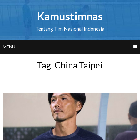
Skip
to
Kamustimnas
content
Tentang Tim Nasional Indonesia
MENU
Tag:
China Taipei