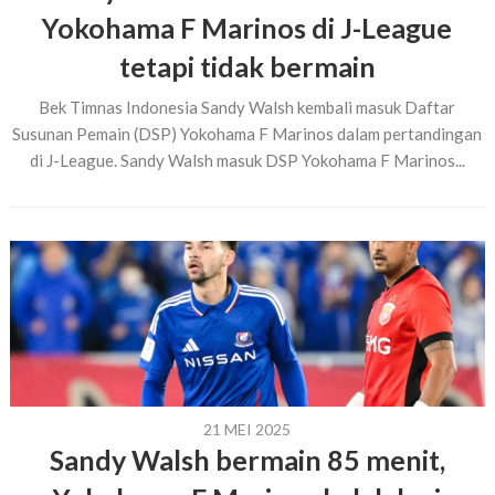
Yokohama F Marinos di J-League
tetapi tidak bermain
Bek Timnas Indonesia Sandy Walsh kembali masuk Daftar
Susunan Pemain (DSP) Yokohama F Marinos dalam pertandingan
di J-League. Sandy Walsh masuk DSP Yokohama F Marinos...
21 MEI 2025
Sandy Walsh bermain 85 menit,