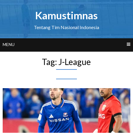
Skip
to
Kamustimnas
content
Tentang Tim Nasional Indonesia
MENU
Tag:
J-League