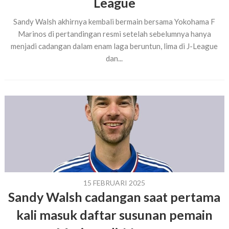
League
Sandy Walsh akhirnya kembali bermain bersama Yokohama F
Marinos di pertandingan resmi setelah sebelumnya hanya
menjadi cadangan dalam enam laga beruntun, lima di J-League
dan...
15 FEBRUARI 2025
Sandy Walsh cadangan saat pertama
kali masuk daftar susunan pemain