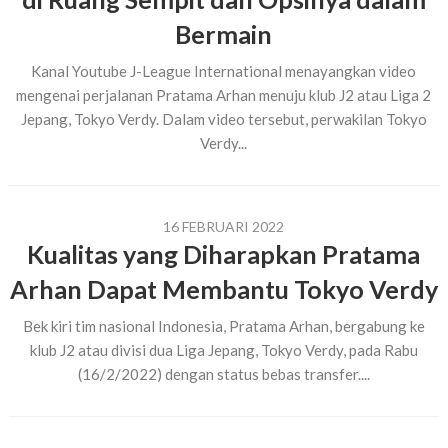
Bermain
Kanal Youtube J-League International menayangkan video
mengenai perjalanan Pratama Arhan menuju klub J2 atau Liga 2
Jepang, Tokyo Verdy. Dalam video tersebut, perwakilan Tokyo
Verdy...
16 FEBRUARI 2022
Kualitas yang Diharapkan Pratama
Arhan Dapat Membantu Tokyo Verdy
Bek kiri tim nasional Indonesia, Pratama Arhan, bergabung ke
klub J2 atau divisi dua Liga Jepang, Tokyo Verdy, pada Rabu
(16/2/2022) dengan status bebas transfer....