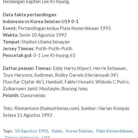
tendangan kapten Lee Ki-hyung.
Data fakta pertandingan
Indonesia vs Korea Selatan U19 0-1
Event:
Pertandingan kedua Piala Kemerdekaan 1992
Waktu:
Senin 10 Agustus 1992
Tempat:
Stadion Utama Senayan
Jersey Timnas:
Putih-Putih-Putih
Pencetak gol:
0-1 Lee Ki-hyung 63
Daftar pemain Timnas:
Eddy Harto (Kiper); Herrie Setiawan,
Toyo Haryono, Sudirman, Robby Darwis (Heriansyah 34’)
(Yusrifar Djafar 46’), Hambali; Fakhri Husaini, Widodo C Putro,
Zulkarnaen Jamil; Mustaqim, Buyung Ismu.
Pelatih:
Danurwindo
Teks: Riemantono (Kamustimnas.com). Sumber: Harian Kompas
Selasa 11 Agustus 1992
Tags:
10 Agustus 1992
,
Kalah
,
Korea Selatan
,
Piala Kemerdekaan
,
Timnas Indonesia
,
U19