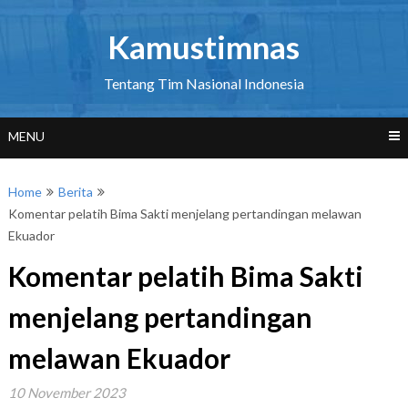
Skip
to
Kamustimnas
content
Tentang Tim Nasional Indonesia
MENU
Home
Berita
Komentar pelatih Bima Sakti menjelang pertandingan melawan
Ekuador
Komentar pelatih Bima Sakti
menjelang pertandingan
melawan Ekuador
10 November 2023