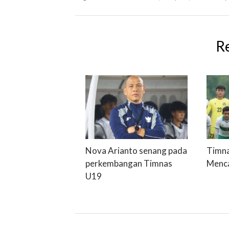
R
Nova Arianto senang pada
Timna
perkembangan Timnas
Menca
U19