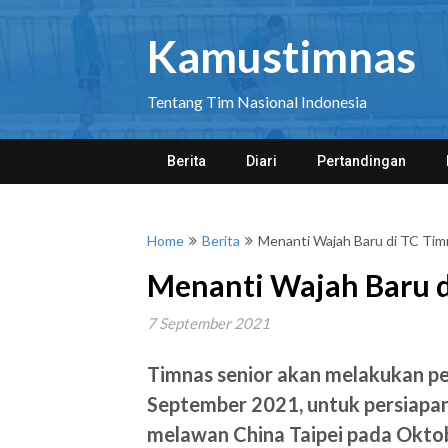
Skip
to
Kamustimnas
content
Tentang Tim Nasional Indonesia
Berita
Diari
Pertandingan
Home
Berita
Menanti Wajah Baru di TC Tim
Menanti Wajah Baru d
7 September 2021
Timnas senior akan melakukan p
September 2021, untuk persiapa
melawan China Taipei pada Okto