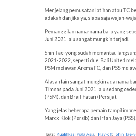
Menjelang pemusatan latihan atau TC be
adakah dan jika ya, siapa saja wajah-waj
Pemanggilan nama-nama baru yang sebe
Juni 2021 lalu sangat mungkin terjadi.
Shin Tae-yong sudah memantau langsung
2021-2022, seperti duel Bali United me
PSM melawan Arema FC, dan PSS melawa
Alasan lain sangat mungkin ada nama b
Timnas pada Juni 2021 lalu sedang ceder
(PSM), dan Braif Fatari (Persija).
Yang jelas beberapa pemain tampil impr
Marck Klok (Persib) dan Irfan Jaya (PSS)
Tags:
Kualifikasi Piala Asia
,
Play-off
,
Shin Tae-