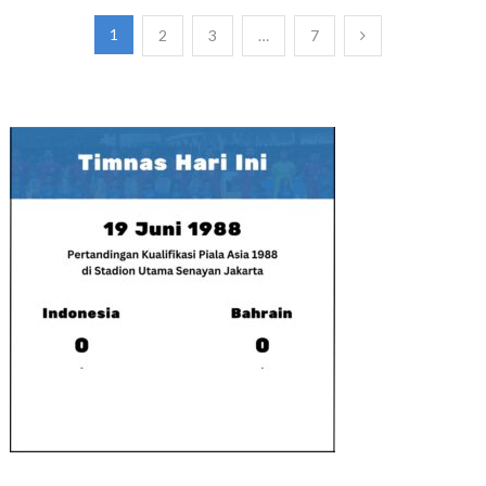
Paginasi
1
2
3
…
7
pos