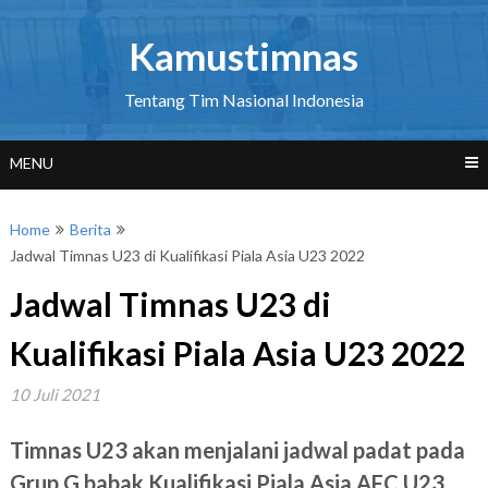
Skip
to
Kamustimnas
content
Tentang Tim Nasional Indonesia
MENU
Home
Berita
Jadwal Timnas U23 di Kualifikasi Piala Asia U23 2022
Jadwal Timnas U23 di
Kualifikasi Piala Asia U23 2022
10 Juli 2021
Timnas U23 akan menjalani jadwal padat pada
Grup G babak Kualifikasi Piala Asia AFC U23