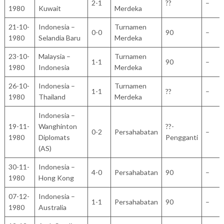
2-1
??
–
1980
Kuwait
Merdeka
21-10-
Indonesia –
Turnamen
0-0
90
–
1980
Selandia Baru
Merdeka
23-10-
Malaysia –
Turnamen
1-1
90
–
1980
Indonesia
Merdeka
26-10-
Indonesia –
Turnamen
1-1
??
–
1980
Thailand
Merdeka
Indonesia –
19-11-
Wanghinton
??-
0-2
Persahabatan
–
1980
Diplomats
Pengganti
(AS)
30-11-
Indonesia –
4-0
Persahabatan
90
–
1980
Hong Kong
07-12-
Indonesia –
1-1
Persahabatan
90
–
1980
Australia