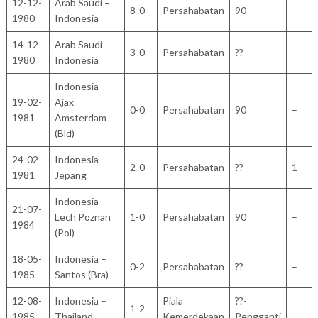
12-12-
Arab Saudi –
8-0
Persahabatan
90
–
1980
Indonesia
14-12-
Arab Saudi –
3-0
Persahabatan
??
–
1980
Indonesia
Indonesia –
19-02-
Ajax
0-0
Persahabatan
90
–
1981
Amsterdam
(Bld)
24-02-
Indonesia –
2-0
Persahabatan
??
1
1981
Jepang
Indonesia-
21-07-
Lech Poznan
1-0
Persahabatan
90
–
1984
(Pol)
18-05-
Indonesia –
0-2
Persahabatan
??
–
1985
Santos (Bra)
12-08-
Indonesia –
Piala
??-
1-2
–
1985
Thailand
Kemerdekaan
Pengganti