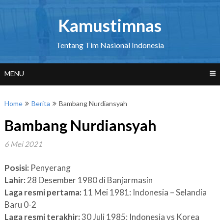
Skip
to
Kamustimnas
content
Tentang Tim Nasional Indonesia
MENU
Home
Berita
Bambang Nurdiansyah
Bambang Nurdiansyah
6 Mei 2021
Posisi:
Penyerang
Lahir:
28 Desember 1980 di Banjarmasin
Laga resmi pertama:
11 Mei 1981: Indonesia – Selandia
Baru 0-2
Laga resmi terakhir:
30 Juli 1985: Indonesia vs Korea