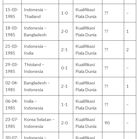
15-03-
Indonesia –
Kualifikasi
1-0
??
–
1985
Thailand
Piala Dunia
18-03-
Indonesia –
Kualifikasi
2-0
??
1
1985
Bangladesh
Piala Dunia
21-03-
Indonesia –
Kualifikasi
2-1
??
2
1985
India
Piala Dunia
29-03-
Thioland –
Kualifikasi
0-1
??
–
1985
Indonesia
Piala Dunia
02-04-
Bangladesh –
Kualifikasi
2-1
??
1
1985
Indonesia
Piala Dunia
06-04-
India –
Kualifikasi
1-1
??
–
1985
Indonesia
Piala Dunia
23-07-
Korea Selatan –
Kualifikasi
2-0
90
–
1985
Indonesia
Piala Dunia
30-07-
Indonesia –
Kualifikasi