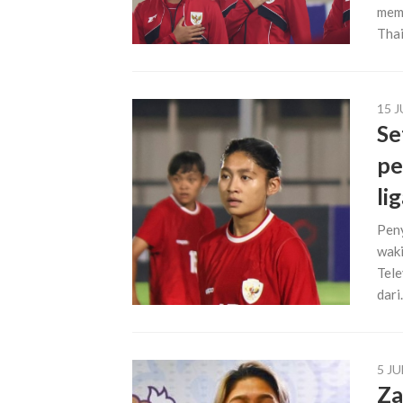
mema
Thai
15 J
Se
pe
li
Peny
waki
Tele
dari.
5 JU
Za