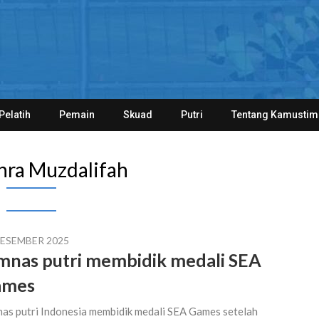
Pelatih
Pemain
Skuad
Putri
Tentang Kamustim
hra Muzdalifah
DESEMBER 2025
mnas putri membidik medali SEA
ames
as putri Indonesia membidik medali SEA Games setelah