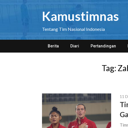
Skip
to
Kamustimnas
content
Tentang Tim Nasional Indonesia
Berita
Diari
Pertandingan
Tag:
Za
11 
Ti
G
Timn