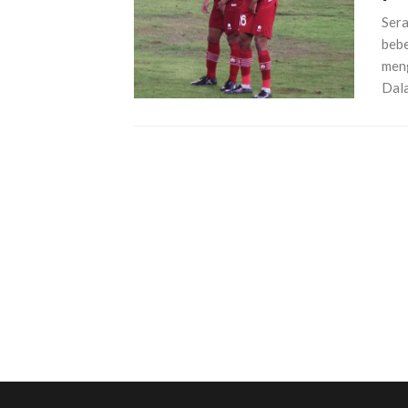
Sera
bebe
meng
Dala