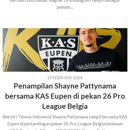
bermain satu babak. Ragnar Oratmangoen tampil sebagai
pemain...
19 FEBRUARI 2024
Penampilan Shayne Pattynama
bersama KAS Eupen di pekan 26 Pro
League Belgia
Bek kiri Timnas Indonesia Shayne Pattynama tampil bersama KAS
Eupen di pertandingan pekan 26 Pro League Belgia melawan