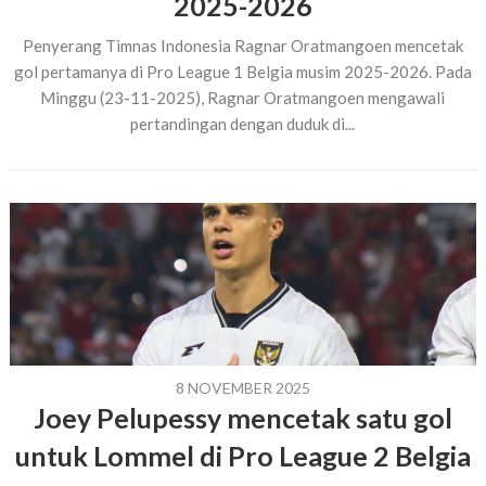
2025-2026
Penyerang Timnas Indonesia Ragnar Oratmangoen mencetak
gol pertamanya di Pro League 1 Belgia musim 2025-2026. Pada
Minggu (23-11-2025), Ragnar Oratmangoen mengawali
pertandingan dengan duduk di...
8 NOVEMBER 2025
Joey Pelupessy mencetak satu gol
untuk Lommel di Pro League 2 Belgia