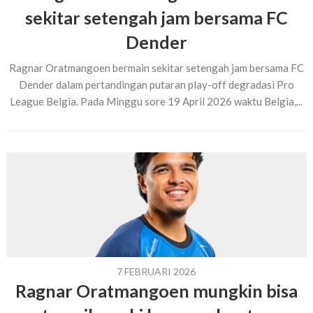
sekitar setengah jam bersama FC
Dender
Ragnar Oratmangoen bermain sekitar setengah jam bersama FC
Dender dalam pertandingan putaran play-off degradasi Pro
League Belgia. Pada Minggu sore 19 April 2026 waktu Belgia,...
7 FEBRUARI 2026
Ragnar Oratmangoen mungkin bisa