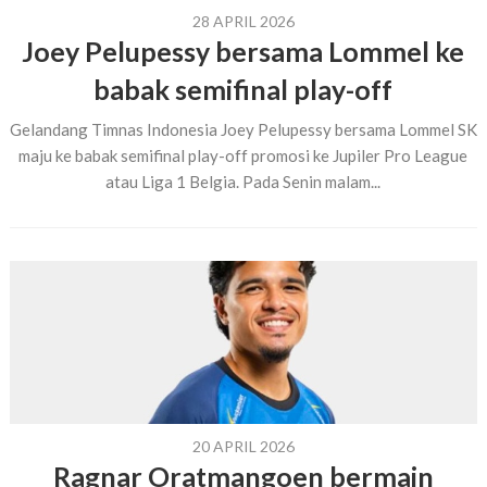
28 APRIL 2026
Joey Pelupessy bersama Lommel ke
babak semifinal play-off
Gelandang Timnas Indonesia Joey Pelupessy bersama Lommel SK
maju ke babak semifinal play-off promosi ke Jupiler Pro League
atau Liga 1 Belgia. Pada Senin malam...
20 APRIL 2026
Ragnar Oratmangoen bermain