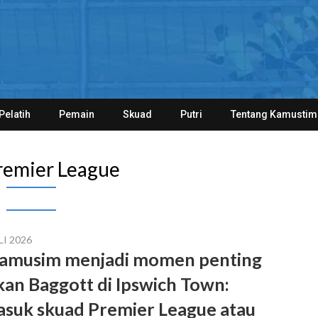
Pelatih
Pemain
Skuad
Putri
Tentang Kamustim
remier League
LI 2026
amusim menjadi momen penting
kan Baggott di Ipswich Town:
suk skuad Premier League atau