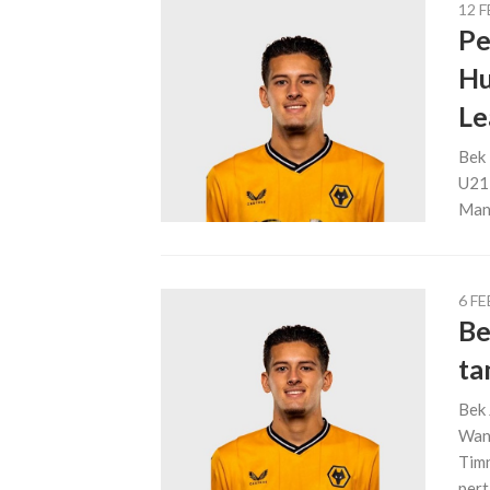
12 
Pe
Hu
Le
Bek 
U21 
Manc
6 F
Be
ta
Bek 
Wand
Timn
pert