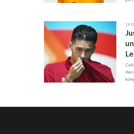
19 
Ju
un
Le
Calo
dan 
komp