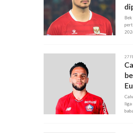
di
Bek 
pert
2026
27 
Ca
be
Eu
Calv
liga
baba