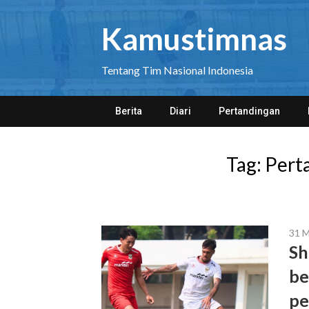
Skip
to
Kamustimnas
content
Tentang Tim Nasional Indonesia
Berita
Diari
Pertandingan
Tag:
Pert
31 M
Sh
be
pe