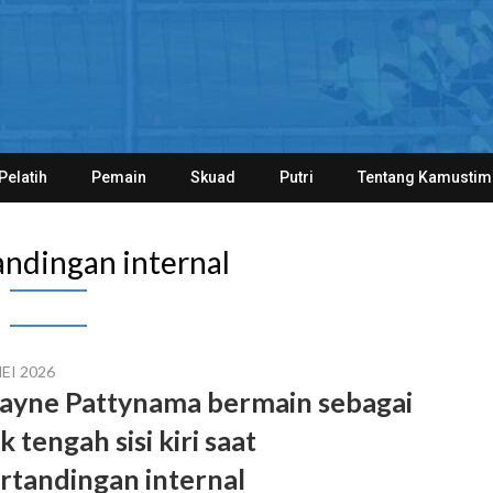
Pelatih
Pemain
Skuad
Putri
Tentang Kamustim
andingan internal
EI 2026
ayne Pattynama bermain sebagai
k tengah sisi kiri saat
rtandingan internal