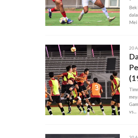
Bek 
dala
Mei 
20 A
Da
Pe
(1
Timn
meya
Game
vs...
20 A