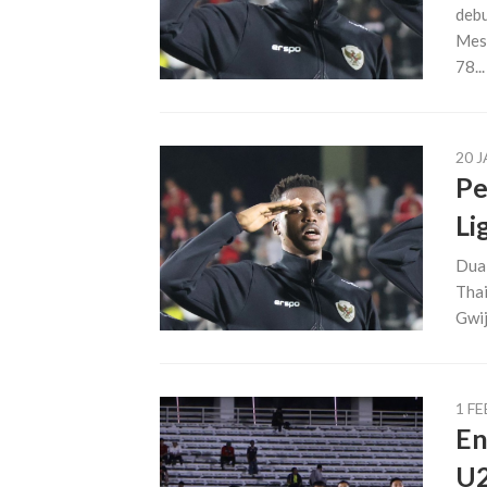
debu
Mesh
78...
20 
Pe
Li
Dua 
Thai
Gwij
1 F
En
U2