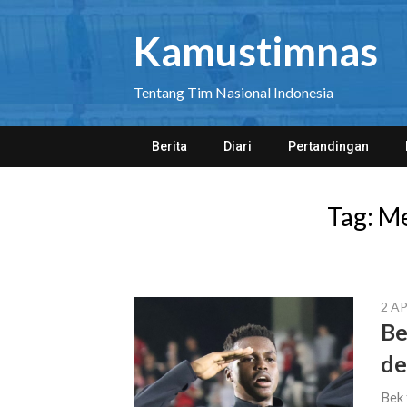
Skip
to
Kamustimnas
content
Tentang Tim Nasional Indonesia
Berita
Diari
Pertandingan
Tag:
Me
2 AP
Be
de
Bek 