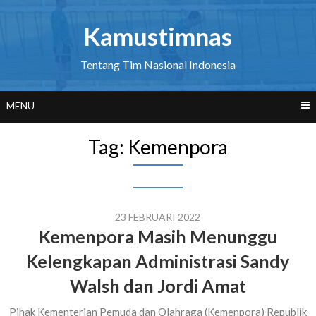
Skip
to
Kamustimnas
content
Tentang Tim Nasional Indonesia
MENU
Tag:
Kemenpora
23 FEBRUARI 2022
Kemenpora Masih Menunggu
Kelengkapan Administrasi Sandy
Walsh dan Jordi Amat
Pihak Kementerian Pemuda dan Olahraga (Kemenpora) Republik