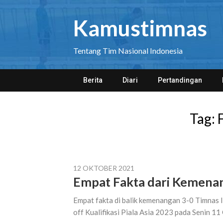
Skip
to
Kamustimnas
content
Tentang Tim Nasional Indonesia
Berita
Diari
Pertandingan
Tag:
12 OKTOBER 2021
Empat Fakta dari Kemenan
Empat fakta di balik kemenangan 3-0 Timnas I
off Kualifikasi Piala Asia 2023 pada Senin 11 