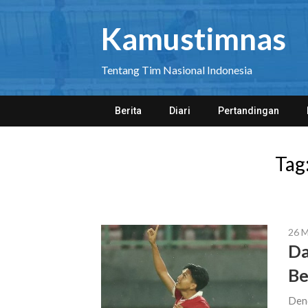
Skip
to
Kamustimnas
content
Tentang Tim Nasional Indonesia
Berita
Diari
Pertandingan
Tag
26 
Da
Be
Dend