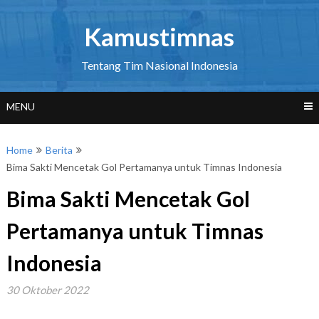
Skip
to
Kamustimnas
content
Tentang Tim Nasional Indonesia
MENU
Home
Berita
Bima Sakti Mencetak Gol Pertamanya untuk Timnas Indonesia
Bima Sakti Mencetak Gol
Pertamanya untuk Timnas
Indonesia
30 Oktober 2022