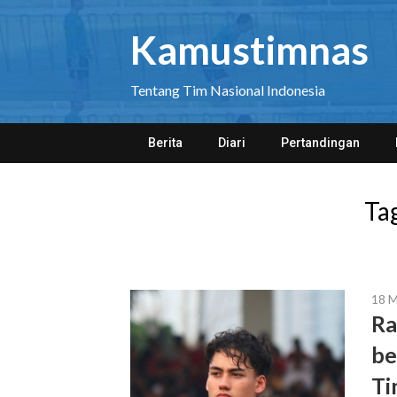
Skip
to
Kamustimnas
content
Tentang Tim Nasional Indonesia
Berita
Diari
Pertandingan
Ta
18 
Ra
be
Ti