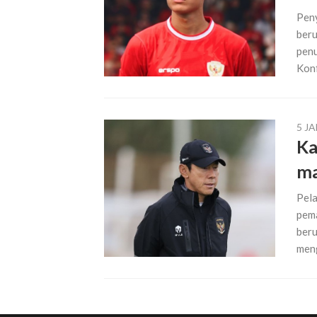
Peny
beru
penu
Konf
5 J
Ka
ma
Pela
pema
beru
men