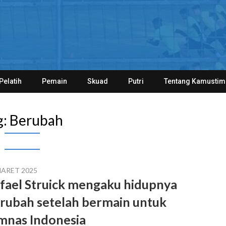
Pelatih
Pemain
Skuad
Putri
Tentang Kamustim
g:
Berubah
MARET 2025
fael Struick mengaku hidupnya
rubah setelah bermain untuk
mnas Indonesia