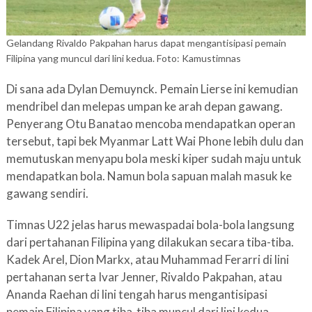
Gelandang Rivaldo Pakpahan harus dapat mengantisipasi pemain
Filipina yang muncul dari lini kedua. Foto: Kamustimnas
Di sana ada Dylan Demuynck. Pemain Lierse ini kemudian
mendribel dan melepas umpan ke arah depan gawang.
Penyerang Otu Banatao mencoba mendapatkan operan
tersebut, tapi bek Myanmar Latt Wai Phone lebih dulu dan
memutuskan menyapu bola meski kiper sudah maju untuk
mendapatkan bola. Namun bola sapuan malah masuk ke
gawang sendiri.
Timnas U22 jelas harus mewaspadai bola-bola langsung
dari pertahanan Filipina yang dilakukan secara tiba-tiba.
Kadek Arel, Dion Markx, atau Muhammad Ferarri di lini
pertahanan serta Ivar Jenner, Rivaldo Pakpahan, atau
Ananda Raehan di lini tengah harus mengantisipasi
pemain Filipina yang tiba-tiba muncul dari lini kedua.