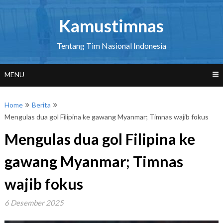
Skip
to
Kamustimnas
content
Tentang Tim Nasional Indonesia
MENU
Home
Berita
Mengulas dua gol Filipina ke gawang Myanmar; Timnas wajib fokus
Mengulas dua gol Filipina ke
gawang Myanmar; Timnas
wajib fokus
6 Desember 2025