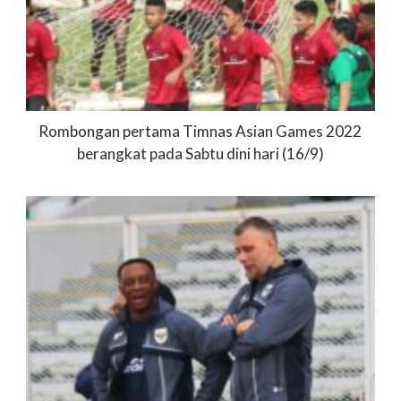
Rombongan pertama Timnas Asian Games 2022
berangkat pada Sabtu dini hari (16/9)