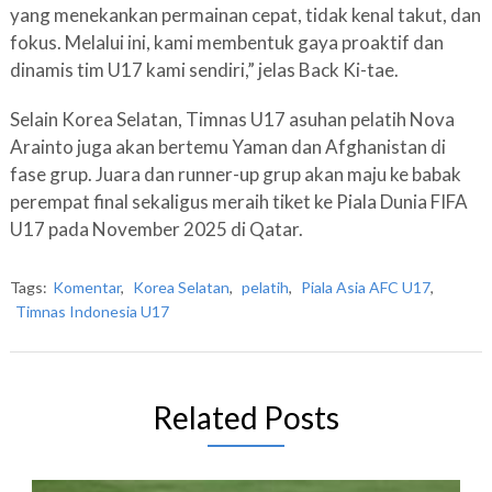
yang menekankan permainan cepat, tidak kenal takut, dan
fokus. Melalui ini, kami membentuk gaya proaktif dan
dinamis tim U17 kami sendiri,” jelas Back Ki-tae.
Selain Korea Selatan, Timnas U17 asuhan pelatih Nova
Arainto juga akan bertemu Yaman dan Afghanistan di
fase grup. Juara dan runner-up grup akan maju ke babak
perempat final sekaligus meraih tiket ke Piala Dunia FIFA
U17 pada November 2025 di Qatar.
Tags:
Komentar
,
Korea Selatan
,
pelatih
,
Piala Asia AFC U17
,
Timnas Indonesia U17
Related Posts