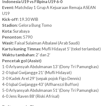
Indonesia U19 vs Filipina U19 6-0
Event:
Matchday 1 Grup A Kejuaraan Remaja ASEAN
U19
Kick-off:
19.30 WIB
Stadion:
Gelora Bung Tomo
Kota:
Surabaya
Penonton:
5790
Wasit:
Faisal Sulaiman Albalawi (Arab Saudi)
Kartu kuning Timnas:
Mufli Hidayat 5’ (tekel terlambat)
Waktu tambahan:
2’ dan 2′
Pencetak gol (Assist)
1-0 Arlyansyah Abdulmanan 13’ (Dony Tri Pamungkas)
2-0 Iqbal Gwijangge 21’ (Mufli Hidayat)
3-0 Kadek Arel 29’ (sepak pojok Figo Dennis)
4-0 Iqbal Gwijangge 43’ (Alfharezzi Buffon)
5-0 Arlyansyah Abdulmanan 51’ (Dony Tri Pamungkas)
6-0 Jens Raven 88′ (Riski Afrisal)