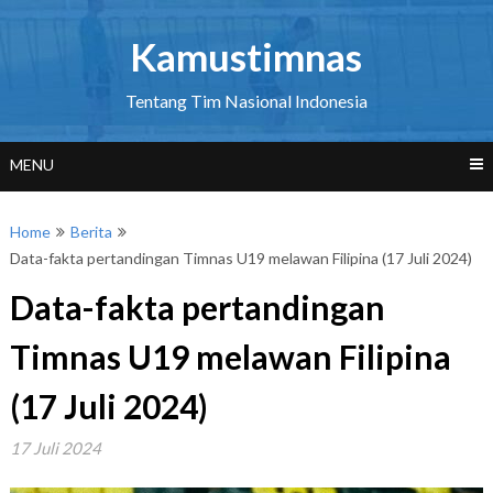
Skip
to
Kamustimnas
content
Tentang Tim Nasional Indonesia
MENU
Home
Berita
Data-fakta pertandingan Timnas U19 melawan Filipina (17 Juli 2024)
Data-fakta pertandingan
Timnas U19 melawan Filipina
(17 Juli 2024)
17 Juli 2024