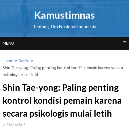
Skip
to
Kamustimnas
content
Tentang Tim Nasional Indonesia
MENU
Home
Berita
Shin Tae-yong: Paling penting kontrol kondisi pemain karena secara
psikologis mulai letih
Shin Tae-yong: Paling penting
kontrol kondisi pemain karena
secara psikologis mulai letih
7 Mei 2024