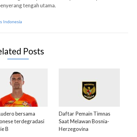
penyerang tengah utama.
s Indonesia
elated Posts
Audero bersama
Daftar Pemain Timnas
nese terdegradasi
Saat Melawan Bosnia-
ie B
Herzegovina