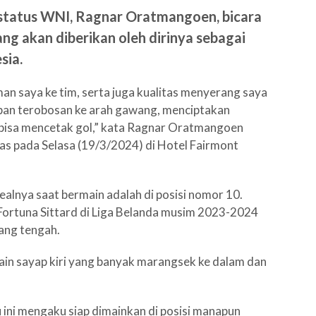
tatus WNI, Ragnar Oratmangoen, bicara
ng akan diberikan oleh dirinya sebagai
sia.
an saya ke tim, serta juga kualitas menyerang saya
pan terobosan ke arah gawang, menciptakan
 bisa mencetak gol,” kata Ragnar Oratmangoen
as pada Selasa (19/3/2024) di Hotel Fairmont
lnya saat bermain adalah di posisi nomor 10.
ortuna Sittard di Liga Belanda musim 2023-2024
ang tengah.
n sayap kiri yang banyak marangsek ke dalam dan
ini mengaku siap dimainkan di posisi manapun