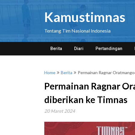
Skip
to
Kamustimnas
content
Tentang Tim Nasional Indonesia
Berita
Diari
Pertandingan
Home
Berita
Permainan Ragnar Oratmangoe
Permainan Ragnar Or
diberikan ke Timnas
20 Maret 2024