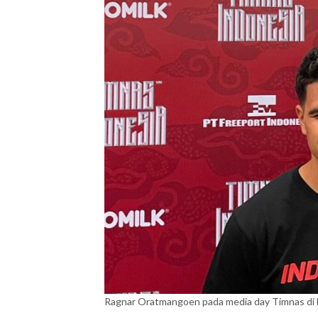
Ragnar Oratmangoen pada media day Timnas di H