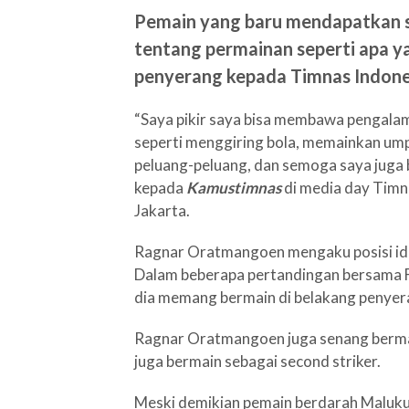
Pemain yang baru mendapatkan s
tentang permainan seperti apa ya
penyerang kepada Timnas Indone
“Saya pikir saya bisa membawa pengalam
seperti menggiring bola, memainkan um
peluang-peluang, dan semoga saya juga
kepada
Kamustimnas
di media day Timn
Jakarta.
Ragnar Oratmangoen mengaku posisi idea
Dalam beberapa pertandingan bersama F
dia memang bermain di belakang penyer
Ragnar Oratmangoen juga senang bermai
juga bermain sebagai second striker.
Meski demikian pemain berdarah Maluku 