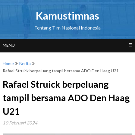
Skip
to
Kamustimnas
content
Tentang Tim Nasional Indonesia
MENU
Home
Berita
Rafael Struick berpeluang tampil bersama ADO Den Haag U21
Rafael Struick berpeluang
tampil bersama ADO Den Haag
U21
10 Februari 2024