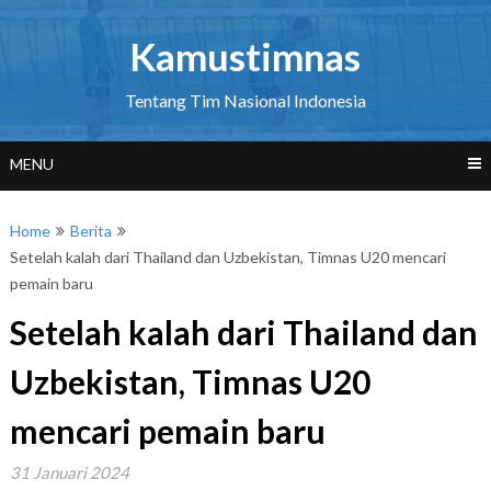
Skip
to
Kamustimnas
content
Tentang Tim Nasional Indonesia
MENU
Home
Berita
Setelah kalah dari Thailand dan Uzbekistan, Timnas U20 mencari
pemain baru
Setelah kalah dari Thailand dan
Uzbekistan, Timnas U20
mencari pemain baru
31 Januari 2024