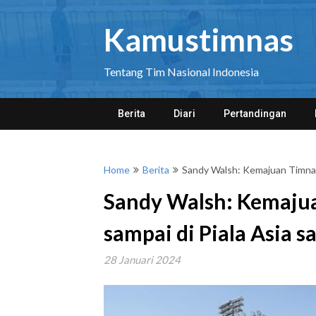
Skip
to
Kamustimnas
content
Tentang Tim Nasional Indonesia
Berita
Diari
Pertandingan
Home
Berita
Sandy Walsh: Kemajuan Timnas t
Sandy Walsh: Kemajua
sampai di Piala Asia sa
28 Januari 2024