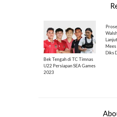
R
Prose
Walsh
Lanju
Mees 
Diks 
Bek Tengah di TC Timnas
U22 Persiapan SEA Games
2023
Abo