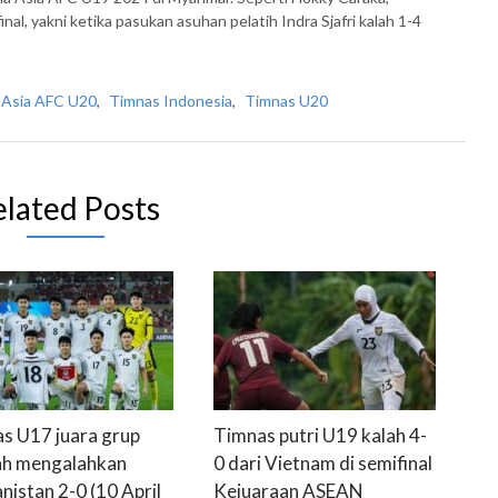
nal, yakni ketika pasukan asuhan pelatih Indra Sjafri kalah 1-4
a Asia AFC U20
,
Timnas Indonesia
,
Timnas U20
elated Posts
s U17 juara grup
Timnas putri U19 kalah 4-
ah mengalahkan
0 dari Vietnam di semifinal
nistan 2-0 (10 April
Kejuaraan ASEAN