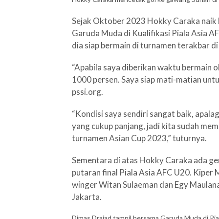
Sejak Oktober 2023 Hokky Caraka naik 
Garuda Muda di Kualifikasi Piala Asia 
dia siap bermain di turnamen terakbar di
“Apabila saya diberikan waktu bermain o
1000 persen. Saya siap mati-matian untu
pssi.org.
“Kondisi saya sendiri sangat baik, apala
yang cukup panjang, jadi kita sudah memil
turnamen Asian Cup 2023,” tuturnya.
Sementara di atas Hokky Caraka ada gene
putaran final Piala Asia AFC U20. Kipe
winger Witan Sulaeman dan Egy Maulana 
Jakarta.
Dimas Drajad tampil bersama Garuda Muda di Pia