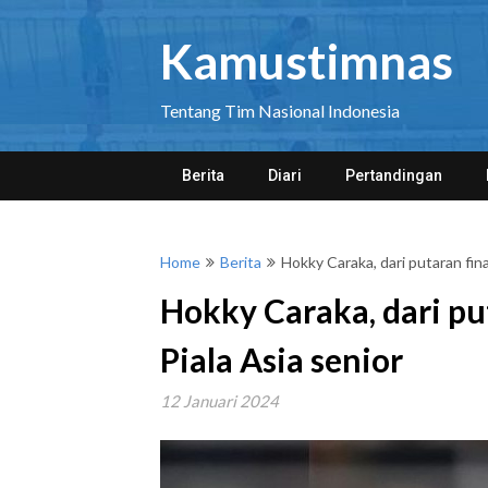
Skip
to
Kamustimnas
content
Tentang Tim Nasional Indonesia
Berita
Diari
Pertandingan
Home
Berita
Hokky Caraka, dari putaran fina
Hokky Caraka, dari put
Piala Asia senior
12 Januari 2024