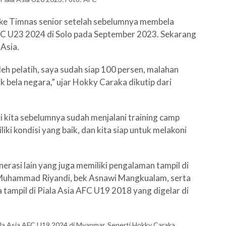
ke Timnas senior setelah sebelumnya membela
AFC U23 2024 di Solo pada September 2023. Sekarang
 Asia.
leh pelatih, saya sudah siap 100 persen, malahan
k bela negara,” ujar Hokky Caraka dikutip dari
gi kita sebelumnya sudah menjalani training camp
iki kondisi yang baik, dan kita siap untuk melakoni
rasi lain yang juga memiliki pengalaman tampil di
r Muhammad Riyandi, bek Asnawi Mangkualam, serta
tampil di Piala Asia AFC U19 2018 yang digelar di
la Asia AFC U19 2024 di Myanmar. Seperti Hokky Caraka,