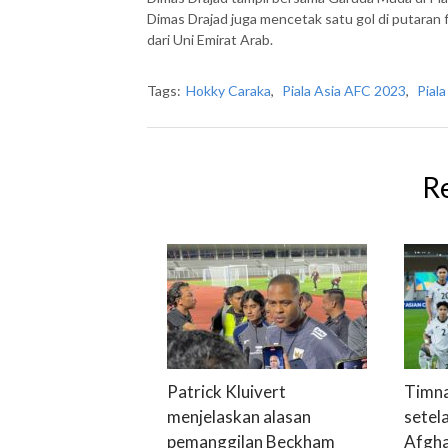
Dimas Drajad juga mencetak satu gol di putaran fi
dari Uni Emirat Arab.
Tags:
Hokky Caraka
,
Piala Asia AFC 2023
,
Pial
R
Patrick Kluivert
Timna
menjelaskan alasan
setel
pemanggilan Beckham
Afgha