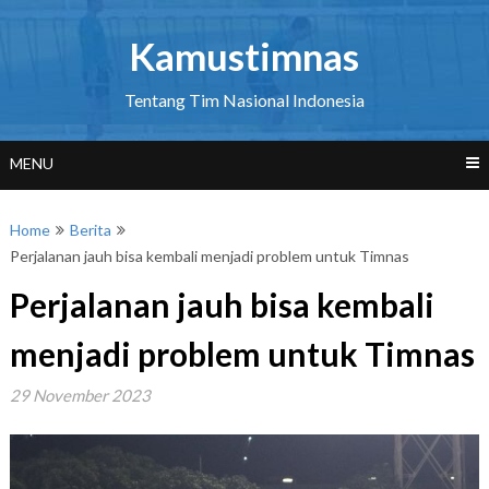
Skip
to
Kamustimnas
content
Tentang Tim Nasional Indonesia
MENU
Home
Berita
Perjalanan jauh bisa kembali menjadi problem untuk Timnas
Perjalanan jauh bisa kembali
menjadi problem untuk Timnas
29 November 2023