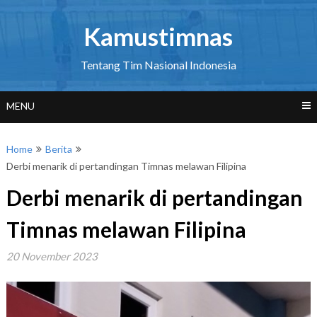
Skip
to
Kamustimnas
content
Tentang Tim Nasional Indonesia
MENU
Home
Berita
Derbi menarik di pertandingan Timnas melawan Filipina
Derbi menarik di pertandingan
Timnas melawan Filipina
20 November 2023