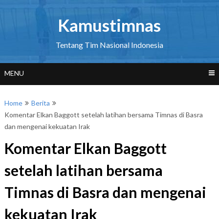
Skip
to
Kamustimnas
content
Tentang Tim Nasional Indonesia
MENU
Home
Berita
Komentar Elkan Baggott setelah latihan bersama Timnas di Basra
dan mengenai kekuatan Irak
Komentar Elkan Baggott
setelah latihan bersama
Timnas di Basra dan mengenai
kekuatan Irak