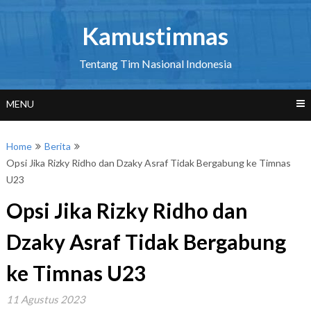
Skip
to
Kamustimnas
content
Tentang Tim Nasional Indonesia
MENU
Home
Berita
Opsi Jika Rizky Ridho dan Dzaky Asraf Tidak Bergabung ke Timnas
U23
Opsi Jika Rizky Ridho dan
Dzaky Asraf Tidak Bergabung
ke Timnas U23
11 Agustus 2023