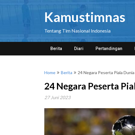
Skip
to
Kamustimnas
content
Tentang Tim Nasional Indonesia
Berita
Diari
Pertandingan
Home
Berita
24 Negara Peserta Piala Duni
24 Negara Peserta Pia
27 Juni 2023