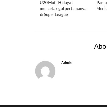
U20 Mufli Hidayat
Pamun
mencetak gol pertamanya
Menit
di Super League
Abo
Admin