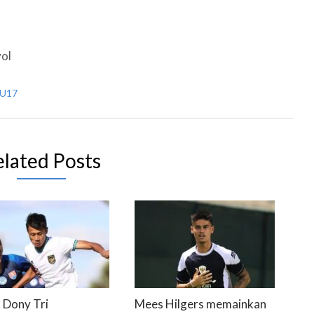
yol
 U17
elated Posts
 Dony Tri
Mees Hilgers memainkan