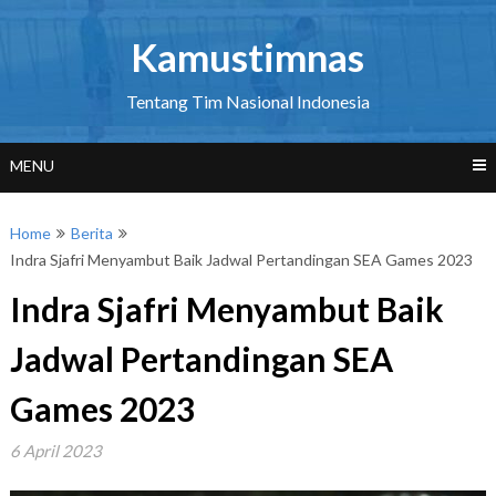
Skip
to
Kamustimnas
content
Tentang Tim Nasional Indonesia
MENU
Home
Berita
Indra Sjafri Menyambut Baik Jadwal Pertandingan SEA Games 2023
Indra Sjafri Menyambut Baik
Jadwal Pertandingan SEA
Games 2023
6 April 2023