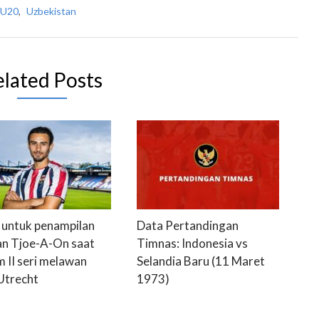
 U20
,
Uzbekistan
elated Posts
k untuk penampilan
Data Pertandingan
n Tjoe-A-On saat
Timnas: Indonesia vs
m II seri melawan
Selandia Baru (11 Maret
Utrecht
1973)