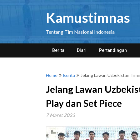
Skip
to
Kamustimnas
content
Tentang Tim Nasional Indonesia
Berita
Diari
Pertandingan
Home
Berita
Jelang Lawan Uzbekistan Timn
Jelang Lawan Uzbekis
Play dan Set Piece
7 Maret 2023