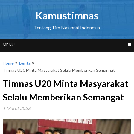
Skip
to
Kamustimnas
content
Tentang Tim Nasional Indonesia
MENU
Home
Berita
Timnas U20 Minta Masyarakat Selalu Memberikan Semangat
Timnas U20 Minta Masyarakat
Selalu Memberikan Semangat
1 Maret 2023