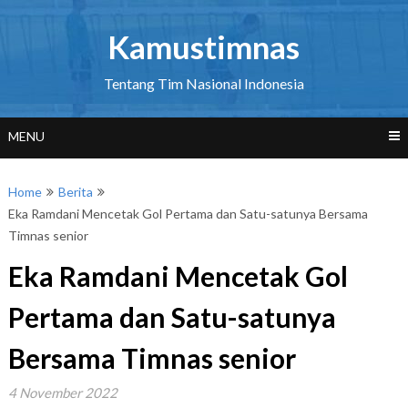
Skip
to
Kamustimnas
content
Tentang Tim Nasional Indonesia
MENU
Home
Berita
Eka Ramdani Mencetak Gol Pertama dan Satu-satunya Bersama
Timnas senior
Eka Ramdani Mencetak Gol
Pertama dan Satu-satunya
Bersama Timnas senior
4 November 2022