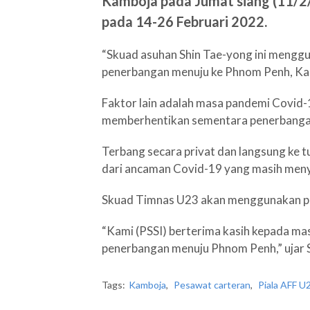
Kamboja pada Jumat siang (11/2/
pada 14-26 Februari 2022.
“Skuad asuhan Shin Tae-yong ini menggu
penerbangan menuju ke Phnom Penh, Kam
Faktor lain adalah masa pandemi Covid
memberhentikan sementara penerbanga
Terbang secara privat dan langsung ke t
dari ancaman Covid-19 yang masih men
Skuad Timnas U23 akan menggunakan pe
“Kami (PSSI) berterima kasih kepada m
penerbangan menuju Phnom Penh,” ujar S
Tags:
Kamboja
,
Pesawat carteran
,
Piala AFF U