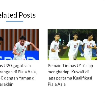
elated Posts
s U20 gagal raih
Pemain Timnas U17 siap
angan di Piala Asia,
menghadapi Kuwait di
0-0 dengan Yaman di
laga pertama Kualifikasi
erakhir
Piala Asia