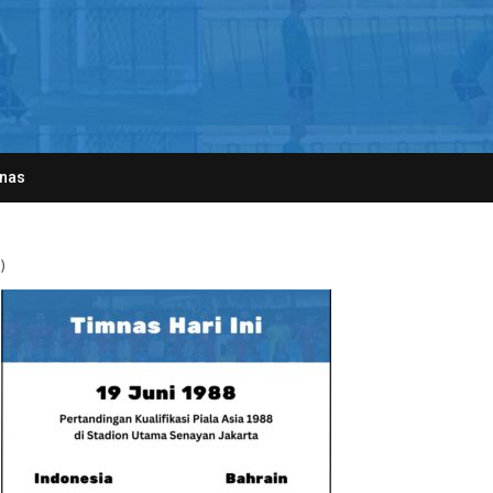
nas
)