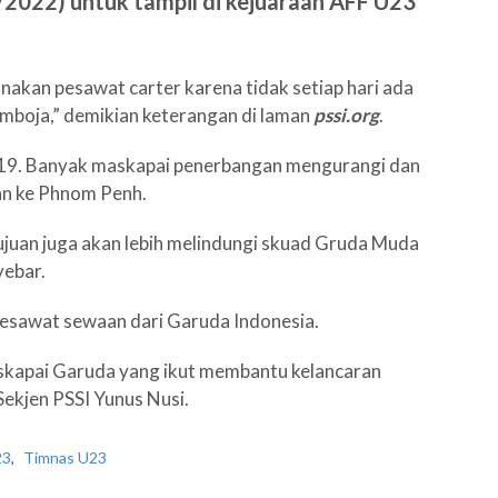
2022) untuk tampil di kejuaraan AFF U23
nakan pesawat carter karena tidak setiap hari ada
boja,” demikian keterangan di laman
pssi.org
.
-19. Banyak maskapai penerbangan mengurangi dan
n ke Phnom Penh.
ujuan juga akan lebih melindungi skuad Gruda Muda
yebar.
sawat sewaan dari Garuda Indonesia.
askapai Garuda yang ikut membantu kelancaran
ekjen PSSI Yunus Nusi.
23
,
Timnas U23