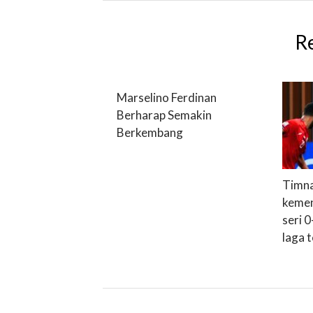
R
Marselino Ferdinan
Berharap Semakin
Berkembang
Timna
kemen
seri 
laga t