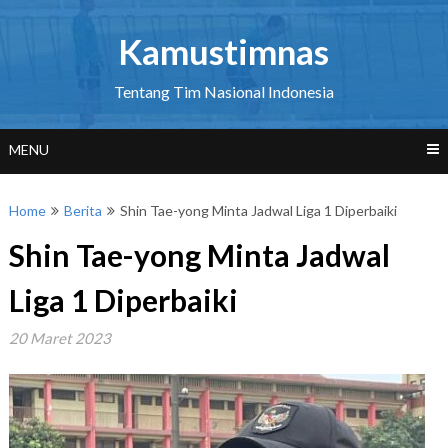
Skip
to
Kamustimnas
content
Tentang Tim Nasional Indonesia
MENU
Home
Berita
Shin Tae-yong Minta Jadwal Liga 1 Diperbaiki
Shin Tae-yong Minta Jadwal
Liga 1 Diperbaiki
20 Maret 2023