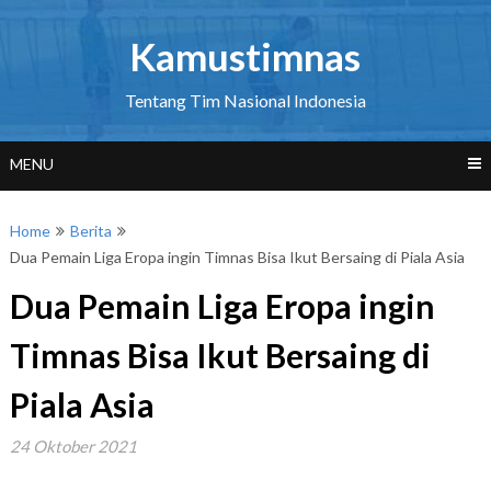
Skip
to
Kamustimnas
content
Tentang Tim Nasional Indonesia
MENU
Home
Berita
Dua Pemain Liga Eropa ingin Timnas Bisa Ikut Bersaing di Piala Asia
Dua Pemain Liga Eropa ingin
Timnas Bisa Ikut Bersaing di
Piala Asia
24 Oktober 2021