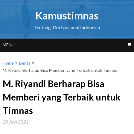
Skip
to
Kamustimnas
content
Tentang Tim Nasional Indonesia
MENU
Home
Berita
M. Riyandi Berharap Bisa Memberi yang Terbaik untuk Timnas
M. Riyandi Berharap Bisa
Memberi yang Terbaik untuk
Timnas
28 Mei 2021