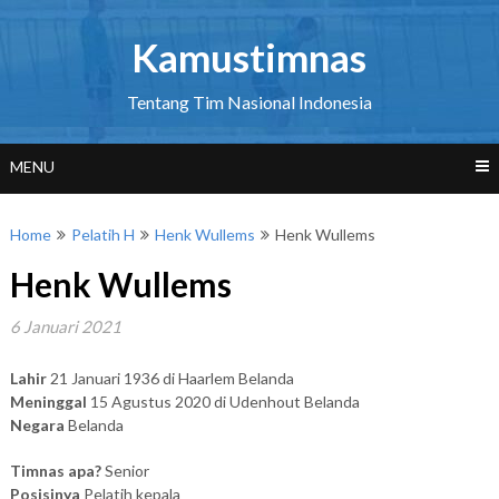
Skip
to
Kamustimnas
content
Tentang Tim Nasional Indonesia
MENU
Home
Pelatih H
Henk Wullems
Henk Wullems
Henk Wullems
6 Januari 2021
Lahir
21 Januari 1936 di Haarlem Belanda
Meninggal
15 Agustus 2020 di Udenhout Belanda
Negara
Belanda
Timnas apa?
Senior
Posisinya
Pelatih kepala