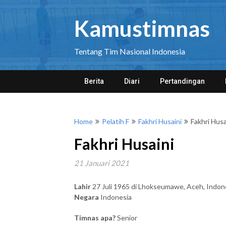
Skip
to
Kamustimnas
content
Tentang Tim Nasional Indonesia
Berita
Diari
Pertandingan
Home
Pelatih F
Fakhri Husaini
Fakhri Husa
Fakhri Husaini
21 Januari 2021
Lahir
27 Juli 1965 di Lhokseumawe, Aceh, Indon
Negara
Indonesia
Timnas apa?
Senior