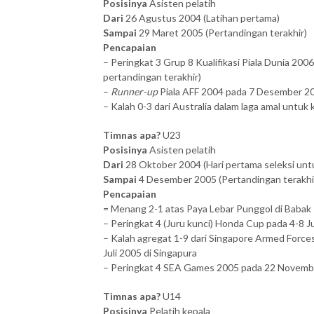
Posisinya
Asisten pelatih
Dari
26 Agustus 2004 (Latihan pertama)
Sampai
29 Maret 2005 (Pertandingan terakhir)
Pencapaian
– Peringkat 3 Grup 8 Kualifikasi Piala Dunia 2
pertandingan terakhir)
–
Runner-up
Piala AFF 2004 pada 7 Desember 20
– Kalah 0-3 dari Australia dalam laga amal untu
Timnas apa?
U23
Posisinya
Asisten pelatih
Dari
28 Oktober 2004 (Hari pertama seleksi un
Sampai
4 Desember 2005 (Pertandingan terakhi
Pencapaian
= Menang 2-1 atas Paya Lebar Punggol di Babak 
– Peringkat 4 (Juru kunci) Honda Cup pada 4-8 J
– Kalah agregat 1-9 dari Singapore Armed Forces
Juli 2005 di Singapura
– Peringkat 4 SEA Games 2005 pada 22 Novembe
Timnas apa?
U14
Posisinya
Pelatih kepala