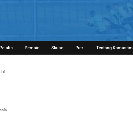
Pelatih
Pemain
Skuad
Putri
Tentang Kamustim
ini
esia