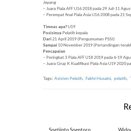
Jepang
– Juara Piala AFF U16 2018 pada 29 Juli-11 Agus
– Perempat final Piala Asia U16 2008 pada 21 
Timnas apa?
U19
Posisinya
Pelatih kepala
Dari
21 April 2019 (Pengumuman PSSI)
Sampai
10 November 2019 (Pertandingan terakh
Pencapaian
– Peringkat 3 Piala AFF U18 2019 pada 6-19 Ag
– Juara Grup K Kualifikasi Piala Asia U19 2020 p
Tags:
Asisten Pelatih
,
Fakhri Husaini
,
pelatih
,
R
Soetjipto Soentoro
Wido