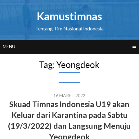
Skip
to
Kamustimnas
content
Tentang Tim Nasional Indonesia
MENU
Tag:
Yeongdeok
16 MARET 2022
Skuad Timnas Indonesia U19 akan
Keluar dari Karantina pada Sabtu
(19/3/2022) dan Langsung Menuju
Yeongdeok